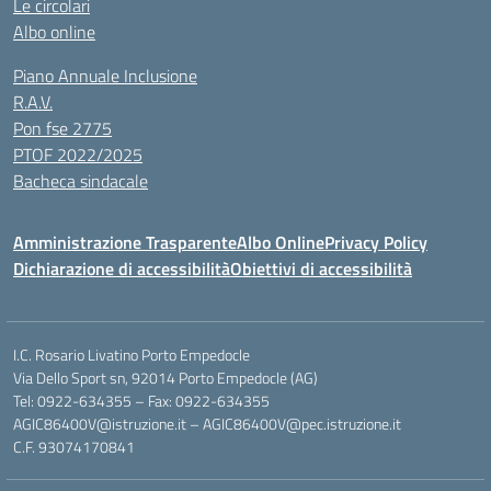
Le circolari
Albo online
Piano Annuale Inclusione
R.A.V.
Pon fse 2775
PTOF 2022/2025
Bacheca sindacale
Amministrazione Trasparente
Albo Online
Privacy Policy
Dichiarazione di accessibilità
Obiettivi di accessibilità
I.C. Rosario Livatino Porto Empedocle
Via Dello Sport sn, 92014 Porto Empedocle (AG)
Tel: 0922-634355 – Fax: 0922-634355
AGIC86400V@istruzione.it
–
AGIC86400V@pec.istruzione.it
C.F. 93074170841