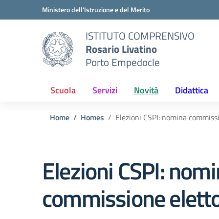
Vai ai contenuti
Vai al menu di navigazione
Vai al footer
Ministero dell'Istruzione e del Merito
ISTITUTO COMPRENSIVO
Rosario Livatino
Porto Empedocle
Scuola
Servizi
Novità
Didattica
Home
Homes
Elezioni CSPI: nomina commissi
Elezioni CSPI: nom
commissione eletto