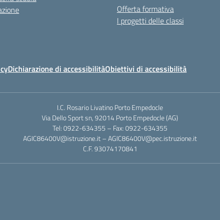
Offerta formativa
azione
I progetti delle classi
icy
Dichiarazione di accessibilità
Obiettivi di accessibilità
I.C. Rosario Livatino Porto Empedocle
Via Dello Sport sn, 92014 Porto Empedocle (AG)
Tel: 0922-634355 – Fax: 0922-634355
AGIC86400V@istruzione.it
–
AGIC86400V@pec.istruzione.it
C.F. 93074170841