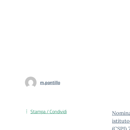
m.pontillo
Stampa / Condividi
Nomina
istitut
(CSPI) 