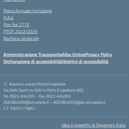
Piano Annuale Inclusione
R.A.V.
Pon fse 2775
PTOF 2022/2025
Bacheca sindacale
Amministrazione Trasparente
Albo Online
Privacy Policy
Dichiarazione di accessibilità
Obiettivi di accessibilità
I.C. Rosario Livatino Porto Empedocle
Via Dello Sport sn, 92014 Porto Empedocle (AG)
Tel: 0922-634355 – Fax: 0922-634355
AGIC86400V@istruzione.it
–
AGIC86400V@pec.istruzione.it
C.F. 93074170841
Idea e progetto di Designers Italia