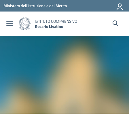
Vai ai contenuti
Vai al menu di navigazione
Vai al footer
Ministero dell'Istruzione e del Merito
ISTITUTO COMPRENSIVO
Rosario Livatino