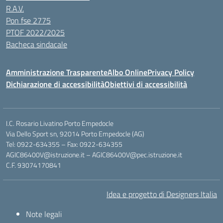
R.A.V.
Pon fse 2775
PTOF 2022/2025
Bacheca sindacale
Amministrazione Trasparente
Albo Online
Privacy Policy
Dichiarazione di accessibilità
Obiettivi di accessibilità
I.C. Rosario Livatino Porto Empedocle
Via Dello Sport sn, 92014 Porto Empedocle (AG)
Tel: 0922-634355 – Fax: 0922-634355
AGIC86400V@istruzione.it
–
AGIC86400V@pec.istruzione.it
C.F. 93074170841
Idea e progetto di Designers Italia
Note legali