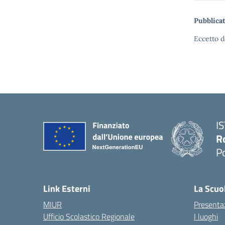
Pubblicat
Eccetto d
I
R
P
Link Esterni
La Scuo
MIUR
Presenta
Ufficio Scolastico Regionale
I luoghi