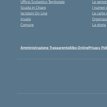
Ufficio Scolastico Territoriale
Le perso
Scuola in Chiaro
I numeri 
Iscrizioni On Line
Le carte 
Invalsi
Organizz
Comune
La storia
Amministrazione Trasparente
Albo Online
Privacy Pol