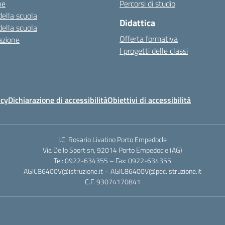
ne
Percorsi di studio
della scuola
Didattica
della scuola
Offerta formativa
azione
I progetti delle classi
icy
Dichiarazione di accessibilità
Obiettivi di accessibilità
I.C. Rosario Livatino Porto Empedocle
Via Dello Sport sn, 92014 Porto Empedocle (AG)
Tel: 0922-634355 – Fax: 0922-634355
AGIC86400V@istruzione.it
–
AGIC86400V@pec.istruzione.it
C.F. 93074170841