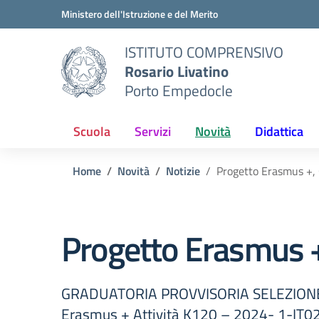
Vai ai contenuti
Vai al menu di navigazione
Vai al footer
Ministero dell'Istruzione e del Merito
ISTITUTO COMPRENSIVO
Rosario Livatino
Porto Empedocle
Scuola
Servizi
Novità
Didattica
Home
Novità
Notizie
Progetto Erasmus +, 
Progetto Erasmus +
GRADUATORIA PROVVISORIA SELEZIONE 
Erasmus + Attività K120 – 2024- 1-