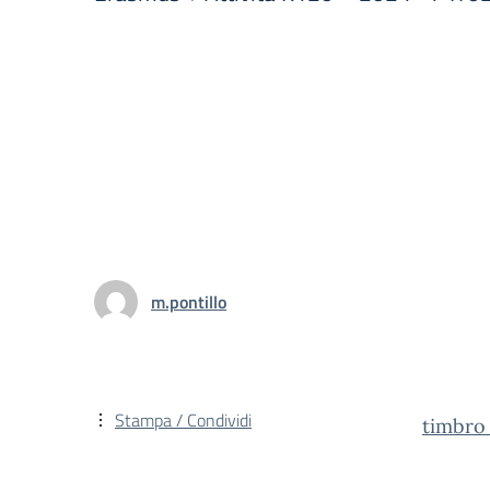
m.pontillo
Stampa / Condividi
timbro_