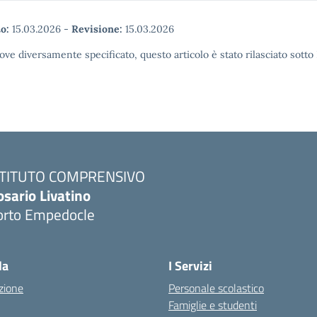
o:
15.03.2026
-
Revisione:
15.03.2026
ove diversamente specificato, questo articolo è stato rilasciato sott
STITUTO COMPRENSIVO
osario Livatino
orto Empedocle
la
I Servizi
zione
Personale scolastico
Famiglie e studenti