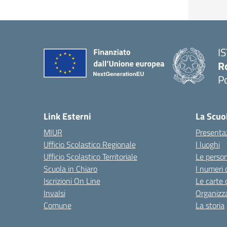
I
R
P
Link Esterni
La Scuo
MIUR
Presenta
Ufficio Scolastico Regionale
I luoghi
Ufficio Scolastico Territoriale
Le perso
Scuola in Chiaro
I numeri 
Iscrizioni On Line
Le carte 
Invalsi
Organizz
Comune
La storia