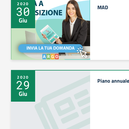
2020
MAD
30
Giu
2020
Piano annuale
29
Giu