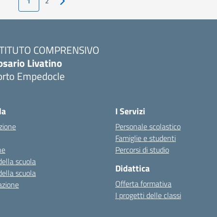
1
2
Pagina successiva
STITUTO COMPRENSIVO
osario Livatino
orto Empedocle
la
I Servizi
zione
Personale scolastico
Famiglie e studenti
ne
Percorsi di studio
della scuola
Didattica
della scuola
Offerta formativa
azione
I progetti delle classi