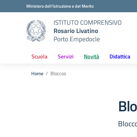
Vai ai contenuti
Vai al menu di navigazione
Vai al footer
Ministero dell'Istruzione e del Merito
ISTITUTO COMPRENSIVO
Rosario Livatino
Porto Empedocle
Scuola
Servizi
Novità
Didattica
Home
Bloccos
Bl
Blocco