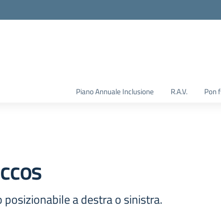
Piano Annuale Inclusione
R.A.V.
Pon 
occos
 posizionabile a destra o sinistra.