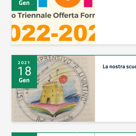
Gen
2021
La nostra scu
18
Gen