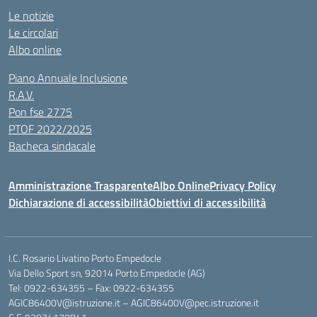
Le notizie
Le circolari
Albo online
Piano Annuale Inclusione
R.A.V.
Pon fse 2775
PTOF 2022/2025
Bacheca sindacale
Amministrazione Trasparente
Albo Online
Privacy Policy
Dichiarazione di accessibilità
Obiettivi di accessibilità
I.C. Rosario Livatino Porto Empedocle
Via Dello Sport sn, 92014 Porto Empedocle (AG)
Tel: 0922-634355 – Fax: 0922-634355
AGIC86400V@istruzione.it
–
AGIC86400V@pec.istruzione.it