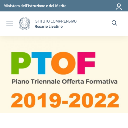
Vai ai contenuti
Vai al menu di navigazione
Vai al footer
Ministero dell'Istruzione e del Merito
ISTITUTO COMPRENSIVO
Rosario Livatino