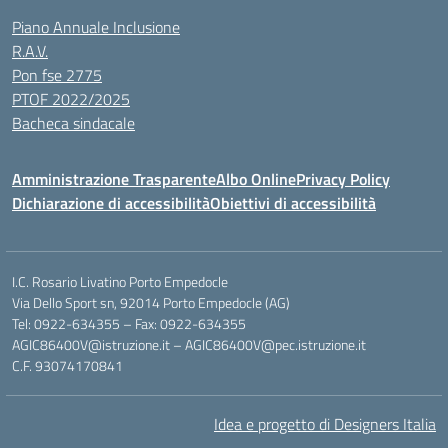
Piano Annuale Inclusione
R.A.V.
Pon fse 2775
PTOF 2022/2025
Bacheca sindacale
Amministrazione Trasparente
Albo Online
Privacy Policy
Dichiarazione di accessibilità
Obiettivi di accessibilità
I.C. Rosario Livatino Porto Empedocle
Via Dello Sport sn, 92014 Porto Empedocle (AG)
Tel: 0922-634355 – Fax: 0922-634355
AGIC86400V@istruzione.it
–
AGIC86400V@pec.istruzione.it
C.F. 93074170841
Idea e progetto di Designers Italia