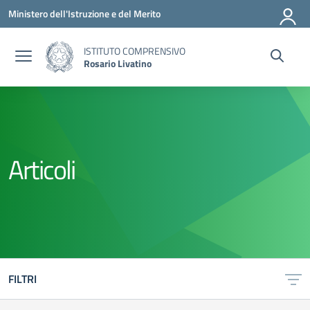
Vai ai contenuti
Vai al menu di navigazione
Vai al footer
Ministero dell'Istruzione e del Merito
ISTITUTO COMPRENSIVO
Rosario Livatino
Articoli
FILTRI