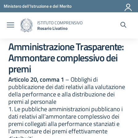
Vai ai contenuti
Vai al menu di navigazione
Vai al footer
Ministero dell'Istruzione e del Merito
ISTITUTO COMPRENSIVO
Rosario Livatino
Amministrazione Trasparente:
Ammontare complessivo dei
premi
Articolo 20, comma 1
– Obblighi di
pubblicazione dei dati relativi alla valutazione
della performance e alla distribuzione dei
premi al personale
1. Le pubbliche amministrazioni pubblicano i
dati relativi all’ammontare complessivo dei
premi collegati alla performance stanziati e
l’ammontare dei premi effettivamente