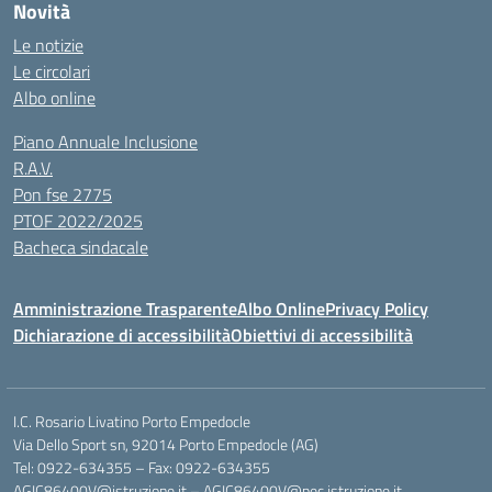
Novità
Le notizie
Le circolari
Albo online
Piano Annuale Inclusione
R.A.V.
Pon fse 2775
PTOF 2022/2025
Bacheca sindacale
Amministrazione Trasparente
Albo Online
Privacy Policy
Dichiarazione di accessibilità
Obiettivi di accessibilità
I.C. Rosario Livatino Porto Empedocle
Via Dello Sport sn, 92014 Porto Empedocle (AG)
Tel: 0922-634355 – Fax: 0922-634355
AGIC86400V@istruzione.it
–
AGIC86400V@pec.istruzione.it