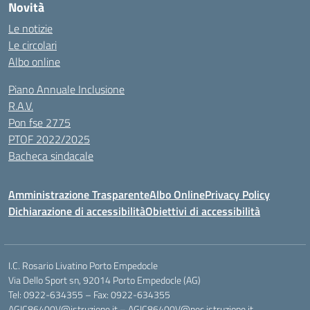
Novità
Le notizie
Le circolari
Albo online
Piano Annuale Inclusione
R.A.V.
Pon fse 2775
PTOF 2022/2025
Bacheca sindacale
Amministrazione Trasparente
Albo Online
Privacy Policy
Dichiarazione di accessibilità
Obiettivi di accessibilità
I.C. Rosario Livatino Porto Empedocle
Via Dello Sport sn, 92014 Porto Empedocle (AG)
Tel: 0922-634355 – Fax: 0922-634355
AGIC86400V@istruzione.it
–
AGIC86400V@pec.istruzione.it