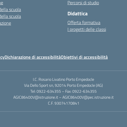
ne
Percorsi di studio
della scuola
Didattica
della scuola
Offerta formativa
azione
I progetti delle classi
icy
Dichiarazione di accessibilità
Obiettivi di accessibilità
I.C. Rosario Livatino Porto Empedocle
Via Dello Sport sn, 92014 Porto Empedocle (AG)
Tel: 0922-634355 – Fax: 0922-634355
AGIC86400V@istruzione.it
–
AGIC86400V@pec.istruzione.it
C.F. 93074170841