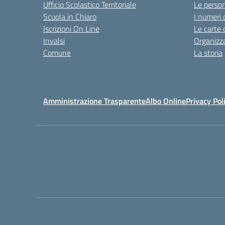
Ufficio Scolastico Territoriale
Le perso
Scuola in Chiaro
I numeri 
Iscrizioni On Line
Le carte 
Invalsi
Organizz
Comune
La storia
Amministrazione Trasparente
Albo Online
Privacy Pol