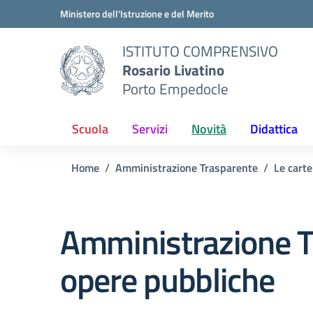
Vai ai contenuti
Vai al menu di navigazione
Vai al footer
Ministero dell'Istruzione e del Merito
ISTITUTO COMPRENSIVO
Rosario Livatino
Porto Empedocle
Scuola
Servizi
Novità
Didattica
Home
Amministrazione Trasparente
Le carte
Amministrazione T
opere pubbliche