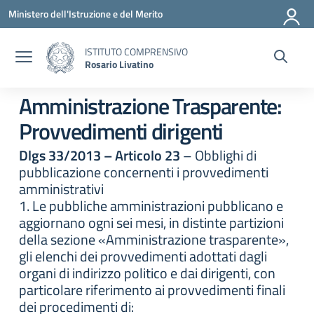
Vai ai contenuti
Vai al menu di navigazione
Vai al footer
Ministero dell'Istruzione e del Merito
ISTITUTO COMPRENSIVO
Rosario Livatino
Amministrazione Trasparente:
Provvedimenti dirigenti
Dlgs 33/2013 – Articolo 23
– Obblighi di
pubblicazione concernenti i provvedimenti
amministrativi
1. Le pubbliche amministrazioni pubblicano e
aggiornano ogni sei mesi, in distinte partizioni
della sezione «Amministrazione trasparente»,
gli elenchi dei provvedimenti adottati dagli
organi di indirizzo politico e dai dirigenti, con
particolare riferimento ai provvedimenti finali
dei procedimenti di: