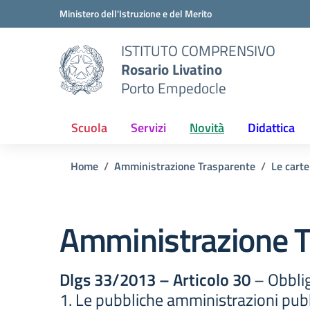
Vai ai contenuti
Vai al menu di navigazione
Vai al footer
Ministero dell'Istruzione e del Merito
ISTITUTO COMPRENSIVO
Rosario Livatino
Porto Empedocle
Scuola
Servizi
Novità
Didattica
Home
Amministrazione Trasparente
Le carte
Amministrazione T
Dlgs 33/2013 – Articolo 30
– Obblig
1. Le pubbliche amministrazioni pubb