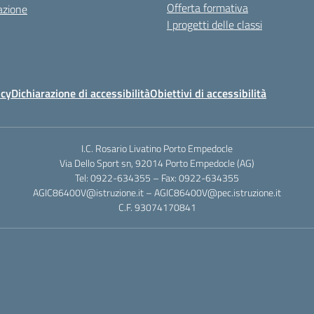
Offerta formativa
azione
I progetti delle classi
icy
Dichiarazione di accessibilità
Obiettivi di accessibilità
I.C. Rosario Livatino Porto Empedocle
Via Dello Sport sn, 92014 Porto Empedocle (AG)
Tel: 0922-634355 – Fax: 0922-634355
AGIC86400V@istruzione.it
–
AGIC86400V@pec.istruzione.it
C.F. 93074170841