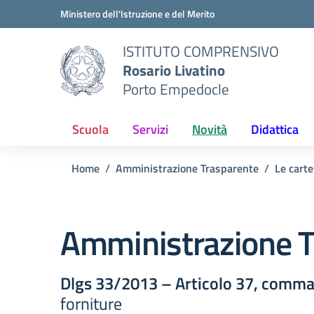
Vai ai contenuti
Vai al menu di navigazione
Vai al footer
Ministero dell'Istruzione e del Merito
ISTITUTO COMPRENSIVO
Rosario Livatino
Porto Empedocle
Scuola
Servizi
Novità
Didattica
Home
Amministrazione Trasparente
Le carte
Amministrazione T
Dlgs 33/2013 – Articolo 37, comma
forniture