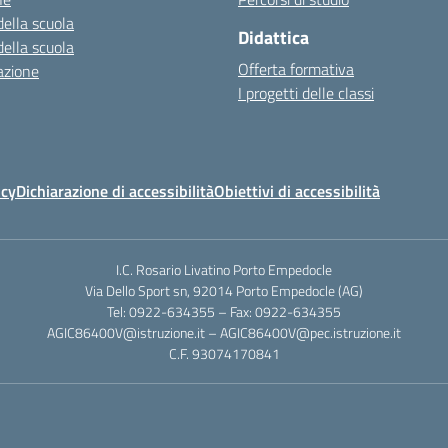
della scuola
Didattica
della scuola
Offerta formativa
azione
I progetti delle classi
icy
Dichiarazione di accessibilità
Obiettivi di accessibilità
I.C. Rosario Livatino Porto Empedocle
Via Dello Sport sn, 92014 Porto Empedocle (AG)
Tel: 0922-634355 – Fax: 0922-634355
AGIC86400V@istruzione.it
–
AGIC86400V@pec.istruzione.it
C.F. 93074170841