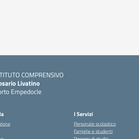
STITUTO COMPRENSIVO
osario Livatino
orto Empedocle
la
I Servizi
zione
Personale scolastico
Famiglie e studenti
ne
Percorsi di studio