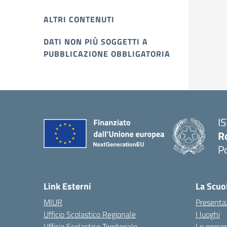
ALTRI CONTENUTI
DATI NON PIÙ SOGGETTI A
PUBBLICAZIONE OBBLIGATORIA
I
R
P
Link Esterni
La Scuo
MIUR
Presenta
Ufficio Scolastico Regionale
I luoghi
Ufficio Scolastico Territoriale
Le perso